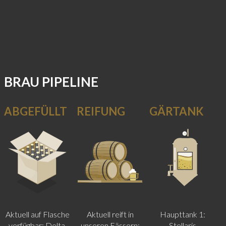
BRAU
PIPELINE
ABGEFÜLLT
REIFUNG
GÄRTANK
Aktuell auf Flasche
Aktuell reift in
Haupttank 1:
verfügbar: Delta,
unseren Fässern:
Stellaris