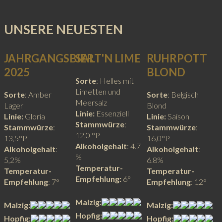
UNSERE
NEUESTEN
JAHRGANGSBIER
SALT'N LIME
RUHRPOTT
2025
BLOND
Sorte
: Helles mit
Limetten und
Sorte
: Amber
Sorte
: Belgisch
Meersalz
Lager
Blond
Linie:
Essenziell
Linie:
Gloria
Linie:
Saison
Stammwürze
:
Stammwürze
:
Stammwürze
:
12,0 °P
13,5°P
16,0°P
Alkoholgehalt
: 4.7
Alkoholgehalt
:
Alkoholgehalt
:
%
5,2%
6.8%
Temperatur-
Temperatur-
Temperatur-
Empfehlung:
6°
Empfehlung
: 7°
Empfehlung
: 12°
Malzig:
Malzig:
Malzig:
Hopfig:
Hopfig:
Hopfig: