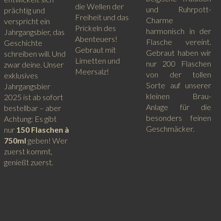
die Wellen der
und Ruhrpott-
prächtig und
Freiheit und das
Charme
verspricht ein
Prickeln des
harmonisch in der
Jahrgangsbier, das
Abenteuers!
Flasche vereint.
Geschichte
Gebraut mit
Gebraut haben wir
schreiben will. Und
Limetten und
nur 200 Flaschen
zwar deine. Unser
Meersalz!
von der tollen
exklusives
Sorte auf unserer
Jahrgangsbier
kleinen Brau-
2025 ist ab sofort
Anlage für die
bestellbar – aber
besonders feinen
Achtung: Es gibt
Geschmäcker.
nur
150 Flaschen à
750ml
geben! Wer
zuerst kommt,
genießt zuerst.