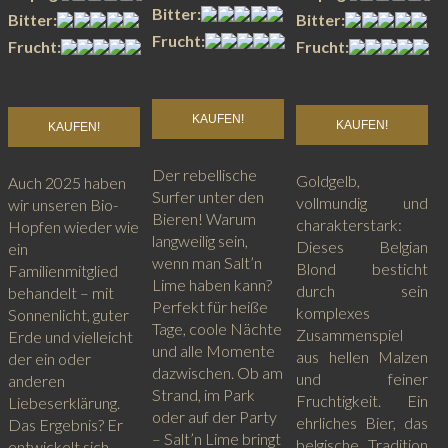
Bitter:
Bitter:
Bitter:
Frucht:
Frucht:
Frucht:
KAUFEN!
KAUFEN!
KAUFEN!
Der rebellische
Goldgelb,
Auch 2025 haben
Surfer unter den
vollmundig und
wir unseren Bio-
Bieren! Warum
charakterstark:
Hopfen wieder wie
langweilig sein,
Dieses Belgian
ein
wenn man Salt’n
Blond besticht
Familienmitglied
Lime haben kann?
durch sein
behandelt – mit
Perfekt für heiße
komplexes
Sonnenlicht, guter
Tage, coole Nächte
Zusammenspiel
Erde und vielleicht
und alle Momente
aus hellen Malzen
der ein oder
dazwischen. Ob am
und feiner
anderen
Strand, im Park
Fruchtigkeit. Ein
Liebeserklärung.
oder auf der Party
ehrliches Bier, das
Das Ergebnis? Er
– Salt’n Lime bringt
belgische Tradition
entwickelt sich