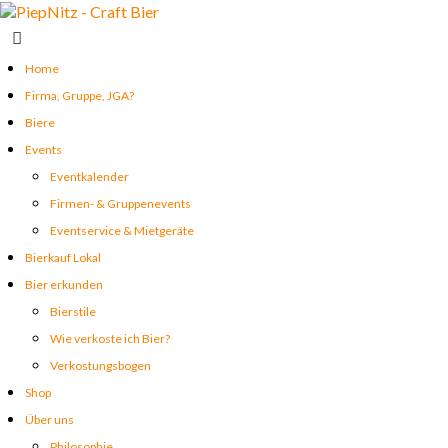
Home
Firma, Gruppe, JGA?
Biere
Events
Eventkalender
Firmen- & Gruppenevents
Eventservice & Mietgeräte
Bierkauf Lokal
Bier erkunden
Bierstile
Wie verkoste ich Bier?
Verkostungsbogen
Shop
Über uns
Philosophie