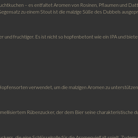
 Fruchtkuchen – es entfaltet Aromen von Rosinen, Pflaumen und Dat
Gegensatz zu einem Stout ist die malzige Süße des Dubbels ausgepr
er und fruchtiger. Es ist nicht so hopfenbetont wie ein IPA und bie
 Hopfensorten verwendet, um die malzigen Aromen zu unterstützen
ramellisiertem Rübenzucker, der dem Bier seine charakteristische 
Zuckers, die eine Schlüsselrolle für die Aromenvielfalt spielt. Zud