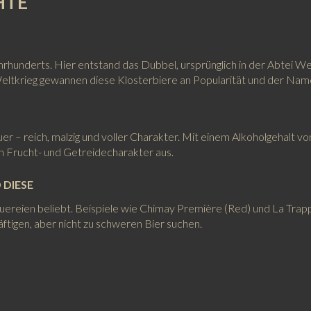
HTE
 Jahrhunderts. Hier entstand das Dubbel, ursprünglich in der Abte
eltkrieg gewannen diese Klosterbiere an Popularität und der Nam
r – reich, malzig und voller Charakter. Mit einem Alkoholgehalt 
en Frucht- und Getreidecharakter aus.
 DIESE
uereien beliebt. Beispiele wie Chimay Première (Red) und La Trappe 
äftigen, aber nicht zu schweren Bier suchen.