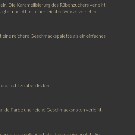
teln. Die Karamellisierung des Rübenzuckers verleiht
ägter und oft mit einer leichten Würze versehen.
tet eine reichere Geschmackspalette als ein einfaches
 und nicht zu überdecken.
dunkle Farbe und reiche Geschmacksnoten verleiht.
em werden spezielle Bierhefestämme eingesetzt, die